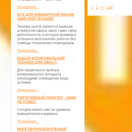
Подробнее...
1
2
>>
Last
ВСЕ ДЛЯ КОМФОРТНОЙ ЖИЗНИ
ОФИСНОЙ ТЕХНИКИ
Техника нынче является важным
атрибутом офиса, мало таких сфер
деятельности, в которых возможно
успешное выполнение работы без
помощи технических помощников.
Подробнее...
ВЫБОР КОПИРОВАЛЬНОЙ
ТЕХНИКИ ДЛЯ ОФИСА
Для правильного выбора
копировального аппарата
необходимо соблюдение ряда
условий.
Подробнее...
ПОРТАТИВНЫЙ ПРИНТЕР - ОФИС
НЕ НУЖЕН
Сегодня никого уже не удивишь
компьютером в кармане.
Подробнее...
МНОГОФУНКЦИОНАЛЬНЫЕ