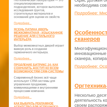
Офис должен об
Геотехническая лаборатория — это
специализированное
необходима сов
подразделение, которое выполняет
исследования грунтов,
Подробнее: Мно
строительных материалов и
оснований для оценки их свойств.
Подробнее...
ЯСЕНЬ ПАТИНА ДВЕРЬ
Особенност
МЕЖКОМНАТНАЯ - ИЗЫСКАННОЕ
РЕШЕНИЕ ДЛЯ СТИЛЬНОГО
сканеров
ИНТЕРЬЕРА
Выбор межкомнатных дверей играет
Многофункциона
важную роль в создании
гармоничного интерьера.
инновационные 
сканера, копира
Подробнее...
ПРОДЛЕНИЕ БИТРИКС 24: КАК
Подробнее: Осо
СОХРАНИТЬ ДОСТУП КО ВСЕМ
ВОЗМОЖНОСТЯМ CRM-СИСТЕМЫ
Современный бизнес всё чаще
использует CRM-системы для
управления продажами,
Оргтехника
коммуникациями и внутренними
процессами компании.
Несколько деся
Подробнее...
деятельность к
КАК ВЫБРАТЬ РЕКЛАМНОЕ
своем распоряж
АГЕНТСТВО ДЛЯ УСПЕШНОГО