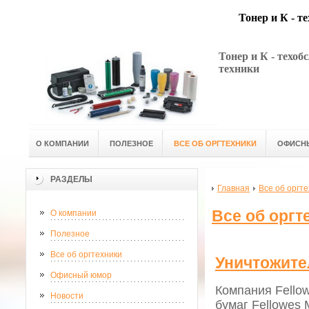
Тонер и К - т
Тонер и К - техо
техники
О КОМПАНИИ
ПОЛЕЗНОЕ
ВСЕ ОБ ОРГТЕХНИКИ
ОФИСН
РАЗДЕЛЫ
Главная
Все об оргт
Все об оргт
О компании
Полезное
Все об оргтехники
Уничтожите
Офисный юмор
Компания Fello
Новости
бумаг Fellowes 