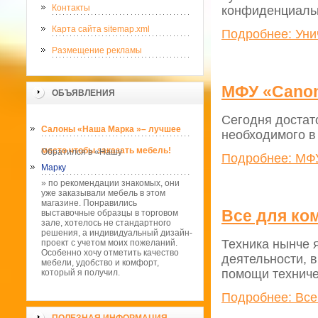
Контакты
конфиденциальн
Карта сайта sitemap.xml
Подробнее: Уни
Размещение рекламы
МФУ «Canon
ОБЪЯВЛЕНИЯ
Сегодня достат
Салоны «Наша Марка »– лучшее
необходимого в
место чтобы заказать мебель!
Обратился в «Нашу
Подробнее: МФ
Марку
» по рекомендации знакомых, они
уже заказывали мебель в этом
магазине. Понравились
Все для ко
выставочные образцы в торговом
зале, хотелось не стандартного
решения, а индивидуальный дизайн-
Техника нынче 
проект с учетом моих пожеланий.
Особенно хочу отметить качество
деятельности, 
мебели, удобство и комфорт,
помощи техниче
который я получил.
Подробнее: Все